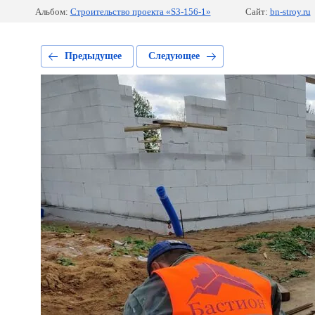
Альбом:
Строительство проекта «S3-156-1»
Сайт:
bn-stroy.ru
Предыдущее
Следующее